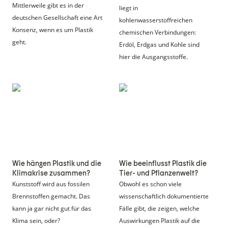
Mittlerweile gibt es in der 
liegt in 
deutschen Gesellschaft eine Art 
kohlenwasserstoffreichen 
Konsenz, wenn es um Plastik 
chemischen Verbindungen: 
geht.
Erdöl, Erdgas und Kohle sind 
hier die Ausgangsstoffe.
Wie hängen Plastik
Wie beeinflusst
und die Klimakrise
Plastik die Tier- und
zusammen?
Pflanzenwelt?
Wie hängen Plastik und die 
Wie beeinflusst Plastik die 
Klimakrise zusammen?
Tier- und Pflanzenwelt?
Kunststoff wird aus fossilen 
Obwohl es schon viele 
Brennstoffen gemacht. Das 
wissenschaftlich dokumentierte 
kann ja gar nicht gut für das 
Fälle gibt, die zeigen, welche 
Klima sein, oder?
Auswirkungen Plastik auf die 